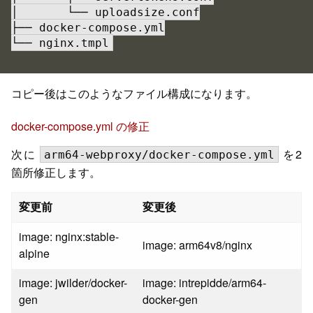
│       └── uploadsize.conf

├── docker-compose.yml

└── nginx.tmpl
コピー後はこのようなファイル構成になります。
docker-compose.yml の修正
次に
を2
arm64-webproxy/docker-compose.yml
箇所修正します。
変更前
変更後
image: nginx:stable-
image: arm64v8/nginx
alpine
image: jwilder/docker-
image: intrepidde/arm64-
gen
docker-gen