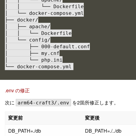
│   │       └── Dockerfile

│   └── docker-compose.yml

├── docker/

│   ├── apache/

│   │   └── Dockerfile

│   └── config/

│       ├── 000-default.conf

│       ├── my.cnf

│       └── php.ini

└── docker-compose.yml
.env の修正
次に
を2箇所修正します。
arm64-craft3/.env
変更前
変更後
DB_PATH=./db
DB_PATH=./../db