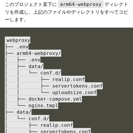
このプロジェクト直下に
ディレクト
arm64-webproxy
リを作成し、上記のファイルやディレクトリをすべてコピ
ーします。
webproxy

├── .env

├── arm64-webproxy/

│   ├── .env

│   ├── data/

│   │   └── conf.d/

│   │       ├── realip.conf

│   │       ├── servertokens.conf

│   │       └── uploadsize.conf

│   ├── docker-compose.yml

│   └── nginx.tmpl

├── data/

│   └── conf.d/

│       ├── realip.conf

│       ├── servertokens.conf
