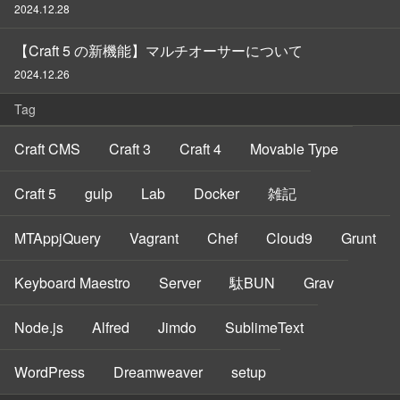
2024.12.28
【Craft 5 の新機能】マルチオーサーについて
2024.12.26
Tag
Craft CMS
Craft 3
Craft 4
Movable Type
Craft 5
gulp
Lab
Docker
雑記
MTAppjQuery
Vagrant
Chef
Cloud9
Grunt
Keyboard Maestro
Server
駄BUN
Grav
Node.js
Alfred
Jimdo
SublimeText
WordPress
Dreamweaver
setup