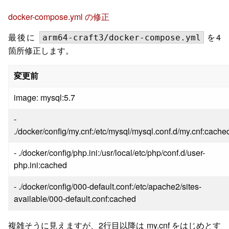
docker-compose.yml の修正
最後に
を4
arm64-craft3/docker-compose.yml
箇所修正します。
変更前
image: mysql:5.7
-
./docker/config/my.cnf:/etc/mysql/mysql.conf.d/my.cnf:cache
- ./docker/config/php.ini:/usr/local/etc/php/conf.d/user-
php.ini:cached
- ./docker/config/000-default.conf:/etc/apache2/sites-
available/000-default.conf:cached
複雑そうに見えますが、2行目以降は my.cnf をはじめとす