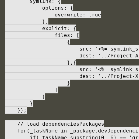
        symlink: {

            options: {

                overwrite: true

            },

            explicit: {

                files: [

                    {

                        src: '<%= symlink_sr
                        dest: '../Project-A
                    },{

                        src: '<%= symlink_sr
                        dest: '../Project-X
                    }

                ]

            }

        }

    });

    // load dependenciesPackages

    for(_taskName in _package.devDependencie
        if(_taskName.substring(0, 6) == 'gru