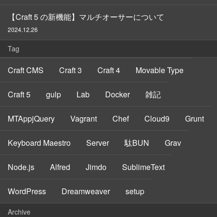
【Craft 5 の新機能】マルチオーサーについて
2024.12.26
Tag
Craft CMS
Craft 3
Craft 4
Movable Type
Craft 5
gulp
Lab
Docker
雑記
MTAppjQuery
Vagrant
Chef
Cloud9
Grunt
Keyboard Maestro
Server
駄BUN
Grav
Node.js
Alfred
Jimdo
SublimeText
WordPress
Dreamweaver
setup
Archive