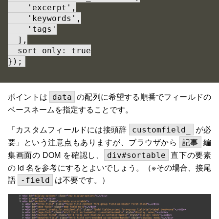
    'excerpt',

    'keywords',

    'tags'

  ],

  sort_only: true

});
ポイントは
の配列に希望する順番でフィールドの
data
ベースネームを指定することです。
「カスタムフィールドには接頭辞
が必
customfield_
要」という注意点もありますが、ブラウザから
編
記事
集画面の DOM を確認し、
直下の要素
div#sortable
の id 名を参考にするとよいでしょう。（※その場合、接尾
語
は不要です。）
-field