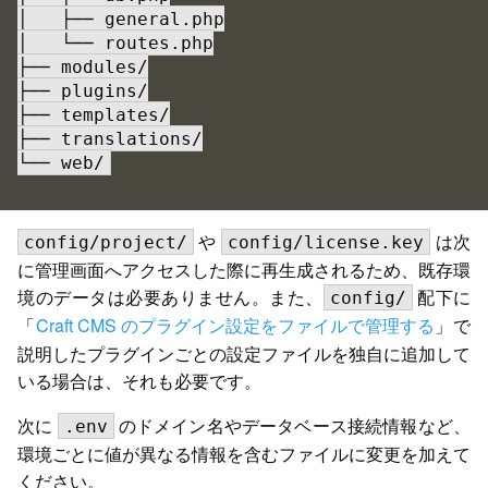
│   ├── general.php

│   └── routes.php

├── modules/

├── plugins/

├── templates/

├── translations/

└── web/
や
は次
config/project/
config/license.key
に管理画面へアクセスした際に再生成されるため、既存環
境のデータは必要ありません。また、
配下に
config/
「
Craft CMS のプラグイン設定をファイルで管理する
」で
説明したプラグインごとの設定ファイルを独自に追加して
いる場合は、それも必要です。
次に
のドメイン名やデータベース接続情報など、
.env
環境ごとに値が異なる情報を含むファイルに変更を加えて
ください。