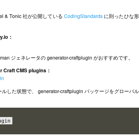
& Tonic 社が公開している
CodingStandards
に則ったひな形
。
ry.io：
an ジェネレータの generator-craftplugin がおすすめです。
for Craft CMS plugins：
in
した状態で、 generator-craftplugin パッケージをグローバ
ugin