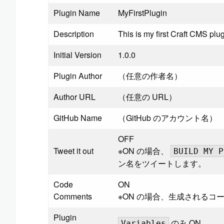
Plugin Name
MyFirstPlugin
Description
This is my first Craft CMS plug
Initial Version
1.0.0
Plugin Author
（任意の作者名）
Author URL
（任意の URL）
GitHub Name
（GitHub のアカウント名）
OFF
Tweet it out
※ON の場合、
BUILD MY P
ン名をツイートします。
Code
ON
Comments
※ON の場合、生成されるコ
Plugin
のみ ON
Variables